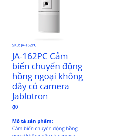
SKU: JA-162PC
JA-162PC Cảm
biến chuyển động
hồng ngoại không
dây có camera
Jablotron
Price
₫0
Mô tả sản phẩm:
Cảm biến chuyển động hồng
ngoại không dây có camera