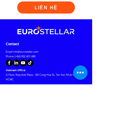
LIÊN HỆ
Contact
Email
Info@eurostellar.com
Phone: (+84)
902 401 488
Vietnam Office:
G Floor, Republic Plaza
,
18E Cong Hoa St., Tan Son Nhat Ward
,
HCMC
Czech Republic Office:
Rozdeskova 7, Prague 6, Prague 169 00 Czech Republic
Warehouse & Warranty Center:
184 Nguyen Ngoc Nhut St., Phu Tho Hoa Ward, HCMC