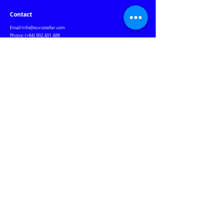
Contact
Email
Info@eurostellar.com
Phone: (+84)
902 401 488
Vietnam Office:
G Floor, Republic Plaza
,
18E Cong Hoa St., Tan Son Nhat Ward
,
HCMC
Czech Republic Office:
Rozdeskova 7, Prague 6, Prague 169 00 Czech Republic
Warehouse & Warranty Center:
184 Nguyen Ngoc Nhut St., Phu Tho Hoa Ward, HCMC
Our Websites
Jablotron.com.vn
Euro-lighting.vn