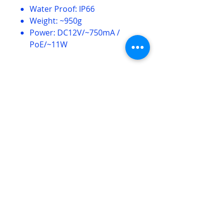
Water Proof: IP66
Weight: ~950g
Power: DC12V/~750mA /
PoE/~11W
LIÊN HỆ
Contact
Email
Info@eurostellar.com
Phone: (+84)
902 401 488
Vietnam Office:
G Floor, Republic Plaza
,
18E Cong Hoa St., Tan Son Nhat Ward
,
HCMC
Czech Republic Office: