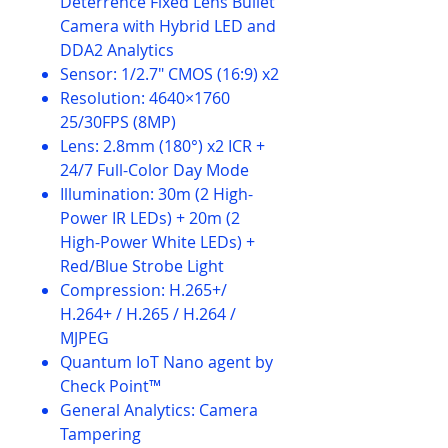
Deterrence Fixed Lens Bullet
Camera with Hybrid LED and
DDA2 Analytics
Sensor: 1/2.7″ CMOS (16:9) x2
Resolution: 4640×1760
25/30FPS (8MP)
Lens: 2.8mm (180°) x2 ICR +
24/7 Full-Color Day Mode
Illumination: 30m (2 High-
Power IR LEDs) + 20m (2
High-Power White LEDs) +
Red/Blue Strobe Light
Compression: H.265+/
H.264+ / H.265 / H.264 /
MJPEG
Quantum IoT Nano agent by
Check Point™
General Analytics: Camera
Tampering