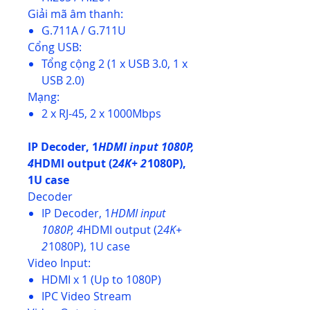
Giải mã âm thanh:
G.711A / G.711U
Cổng USB:
Tổng cộng 2 (1 x USB 3.0, 1 x
USB 2.0)
Mạng:
2 x RJ-45, 2 x 1000Mbps
IP Decoder, 1
HDMI input 1080P,
4
HDMI output (2
4K+ 2
1080P),
1U case
Decoder
IP Decoder, 1
HDMI input
1080P, 4
HDMI output (2
4K+
2
1080P), 1U case
Video Input:
HDMI x 1 (Up to 1080P)
IPC Video Stream