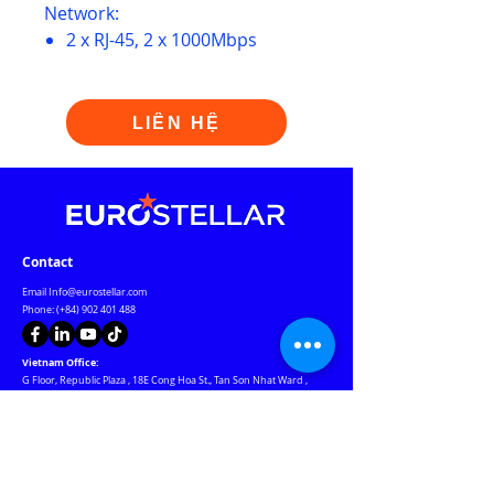
Network:
2 x RJ-45, 2 x 1000Mbps
LIÊN HỆ
Contact
Email
Info@eurostellar.com
Phone: (+84)
902 401 488
Vietnam Office:
G Floor, Republic Plaza
,
18E Cong Hoa St., Tan Son Nhat Ward
,
HCMC
Czech Republic Office:
Rozdeskova 7, Prague 6, Prague 169 00 Czech Republic
Warehouse & Warranty Center: