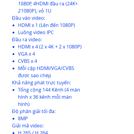
1080P, 4
HDMI đầu ra (2
4K+
2
1080P), vỏ 1U
Đầu vào video:
HDMI x 1 (Lên đến 1080P)
Luồng video IPC
Đầu ra video:
HDMI x 4 (2 x 4K + 2 x 1080P)
VGA x 4
CVBS x 4
Mỗi cặp HDMI/VGA/CVBS
được sao chép
Khả năng phát trực tuyến:
Tổng cộng 144 Kênh (4 màn
hình x 36 kênh mỗi màn
hình)
Độ phân giải tối đa:
8MP
Giải mã video:
H.265 / H.264