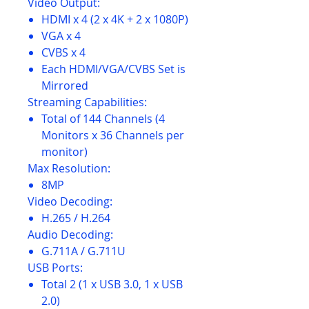
Video Output:
HDMI x 4 (2 x 4K + 2 x 1080P)
VGA x 4
CVBS x 4
Each HDMI/VGA/CVBS Set is
Mirrored
Streaming Capabilities:
Total of 144 Channels (4
Monitors x 36 Channels per
monitor)
Max Resolution:
8MP
Video Decoding:
H.265 / H.264
Audio Decoding:
G.711A / G.711U
USB Ports:
Total 2 (1 x USB 3.0, 1 x USB
2.0)