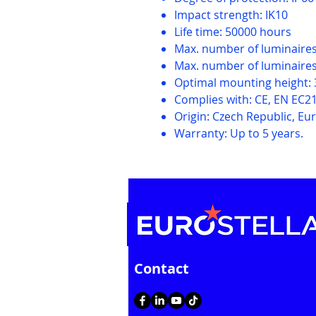
Impact strength: IK10
Life time: 50000 hours
Max. number of luminaires 
Max. number of luminaires 
Optimal mounting height: 
Complies with: CE, EN EC21
Origin: Czech Republic, Eu
Warranty: Up to 5 years.
Contact