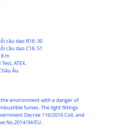
.
ỗi cầu dao B16: 30
ỗi cầu dao C16: 51
n 8 m
 Test, ATEX.
Châu Âu.
for the environment with a danger of
mbustible fumes. The light fittings
vernment Decree 116/2016 Coll. and
ve No.2014/34/EU.
6