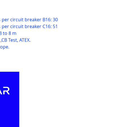
per circuit breaker B16: 30
per circuit breaker C16: 51
3 to 8 m
,CB Test, ATEX.
rope.
Our Websites
Ou
Abo
Jablotron.com.vn
Rec
Euro-lighting.vn
Eve
Keywatcher.vn