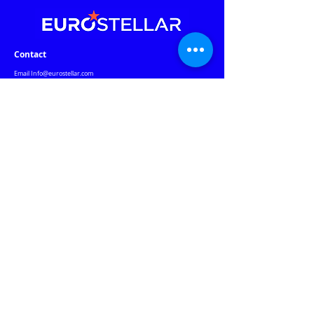
Contact
Email
Info@eurostellar.com
Phone: (+84)
902 401 488
Vietnam Office:
G Floor, Republic Plaza
,
18E Cong Hoa St., Tan Son Nhat Ward
,
HCMC
Czech Republic Office:
Rozdeskova 7, Prague 6, Prague 169 00 Czech Republic
Warehouse & Warranty Center:
184 Nguyen Ngoc Nhut St., Phu Tho Hoa Ward, HCMC
Our Websites
Jablotron.com.vn