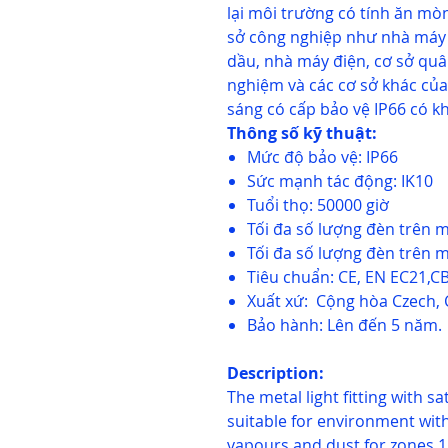
lại môi trường có tính ăn mò
sở công nghiệp như nhà máy 
dầu, nhà máy điện, cơ sở quâ
nghiệm và các cơ sở khác của
sáng có cấp bảo vệ IP66 có k
Thông số kỹ thuật:
Mức độ bảo vệ: IP66
Sức mạnh tác động: IK10
Tuổi thọ: 50000 giờ
Tối đa số lượng đèn trên m
Tối đa số lượng đèn trên m
Tiêu chuẩn: CE, EN EC21,CB
Xuất xứ: Cộng hòa Czech, 
Bảo hành: Lên đến 5 năm.
Description:
The metal light fitting with s
suitable for environment with
vapours and dust for zones 1,