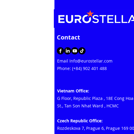
Contact
Email
Info@eurostellar.com
Phone: (+84) 902 401 488
Vietnam Office:
G Floor, Republic Plaza
,
18E Cong Hoa
St., Tan Son Nhat Ward
, HCMC
Czech Republic Office:
Rozdeskova 7, Prague 6, Prague 169 0