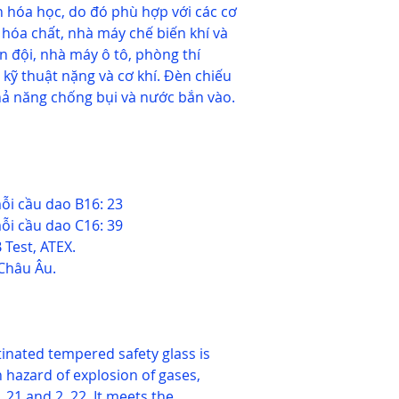
n hóa học, do đó phù hợp với các cơ
hóa chất, nhà máy chế biến khí và
n đội, nhà máy ô tô, phòng thí
 kỹ thuật nặng và cơ khí. Đèn chiếu
hả năng chống bụi và nước bắn vào.
ỗi cầu dao B16: 23
ỗi cầu dao C16: 39
 Test, ATEX.
Châu Âu.
atinated tempered safety glass is
 hazard of explosion of gases,
 21 and 2, 22. It meets the