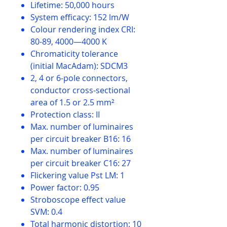
Lifetime: 50,000 hours
System efficacy: 152 lm/W
Colour rendering index CRI:
80-89, 4000—4000 K
Chromaticity tolerance
(initial MacAdam): SDCM3
2, 4 or 6-pole connectors,
conductor cross-sectional
area of 1.5 or 2.5 mm²
Protection class: II
Max. number of luminaires
per circuit breaker B16: 16
Max. number of luminaires
per circuit breaker C16: 27
Flickering value Pst LM: 1
Power factor: 0.95
Stroboscope effect value
SVM: 0.4
Total harmonic distortion: 10