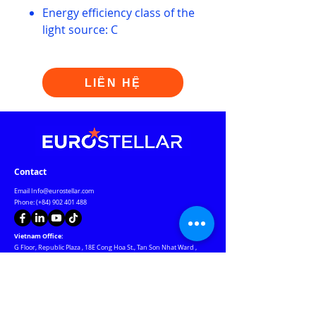
Energy efficiency class of the
light source: C
LIÊN HỆ
Contact
Email
Info@eurostellar.com
Phone: (+84)
902 401 488
Vietnam Office:
G Floor, Republic Plaza
,
18E Cong Hoa St., Tan Son Nhat Ward
,
HCMC
Czech Republic Office:
Rozdeskova 7, Prague 6, Prague 169 00 Czech Republic
Warehouse & Warranty Center: