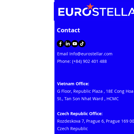
Contact
Email
Info@eurostellar.com
Phone: (+84) 902 401 488
Vietnam Office:
G Floor, Republic Plaza
,
18E Cong Hoa
St., Tan Son Nhat Ward
, HCMC
Czech Republic Office:
Rozdeskova 7, Prague 6, Prague 169 0
Czech Republic