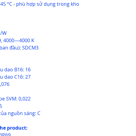
45 °C - phù hợp sử dụng trong kho
m/W
89, 4000—4000 K
 ban đầu): SDCM3
ầu dao B16: 16
ầu dao C16: 27
0,076
ope SVM: 0,022
5
của nguồn sáng: C
the product:
/IP69