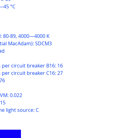
—45 °C
I: 80-89, 4000—4000 K
nitial MacAdam): SDCM3
ad
per circuit breaker B16: 16
per circuit breaker C16: 27
076
SVM: 0.022
 15
he light source: C