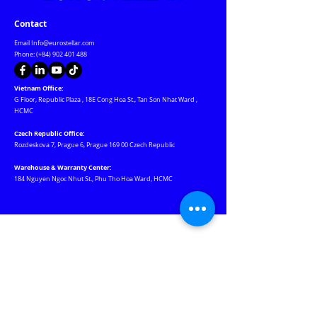
Contact
Email
Info@eurostellar.com
Phone: (+84)
902 401 488
Vietnam Office:
G Floor, Republic Plaza
,
18E Cong Hoa St., Tan Son Nhat Ward
,
HCMC
Czech Republic Office:
Rozdeskova 7, Prague 6, Prague 169 00 Czech Republic
Warehouse & Warranty Center:
184 Nguyen Ngoc Nhut St., Phu Tho Hoa Ward, HCMC
Our Websites
Jablotron.com.vn
Euro-lighting.vn