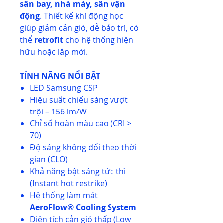
sân bay, nhà máy, sân vận
động
. Thiết kế khí động học
giúp giảm cản gió, dễ bảo trì, có
thể
retrofit
cho hệ thống hiện
hữu hoặc lắp mới.
TÍNH NĂNG NỔI BẬT
LED Samsung CSP
Hiệu suất chiếu sáng vượt
trội – 156 lm/W
Chỉ số hoàn màu cao (CRI >
70)
Độ sáng không đổi theo thời
gian (CLO)
Khả năng bật sáng tức thì
(Instant hot restrike)
Hệ thống làm mát
AeroFlow® Cooling System
Diện tích cản gió thấp (Low