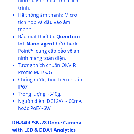
hình sự kiện hoặc theo lịch
trình.
Hệ thống âm thanh: Micro
tích hợp và đầu vào âm
thanh.
Bảo mật thiết bị:
Quantum
IoT Nano agent
bởi Check
Point™, cung cấp bảo vệ an
ninh mạng toàn diện.
Tương thích chuẩn ONVIF:
Profile M/T/S/G.
Chống nước, bụi: Tiêu chuẩn
IP67.
Trọng lượng ~540g.
Nguồn điện: DC12V/~400mA
hoặc PoE/~6W.
DH-340IPSN-28 Dome Camera
with LED & DDA1 Analytics