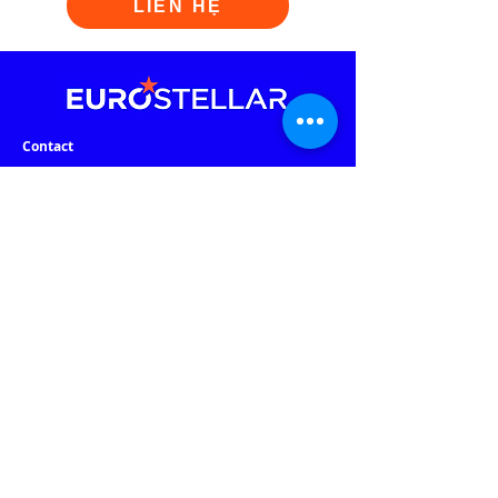
LIÊN HỆ
Contact
Email
Info@eurostellar.com
Phone: (+84)
902 401 488
Vietnam Office:
G Floor, Republic Plaza
,
18E Cong Hoa St., Tan Son Nhat Ward
,
HCMC
Czech Republic Office:
Rozdeskova 7, Prague 6, Prague 169 00 Czech Republic
Warehouse & Warranty Center:
184 Nguyen Ngoc Nhut St., Phu Tho Hoa Ward, HCMC
Our Websites