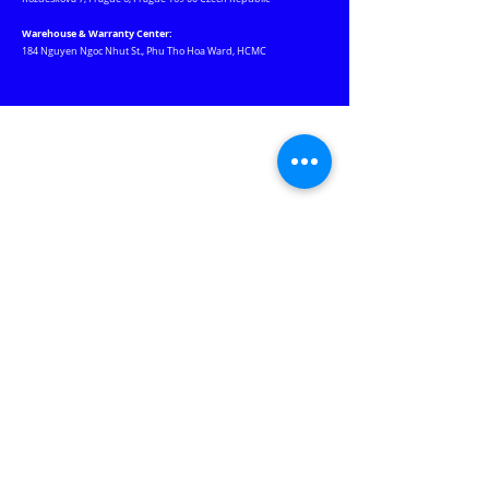
Warehouse & Warranty Center:
184 Nguyen Ngoc Nhut St., Phu Tho Hoa Ward, HCMC
Our Websites
Jablotron.com.vn
Euro-lighting.vn
Keywatcher.vn
Motchuthuong.com