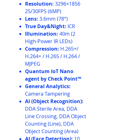
Resolution:
3296×1856
25/30FPS (6MP)
Lens:
3.6mm (78°)
True Day&Night:
ICR
Illumination:
40m (2
High-Power IR LEDs)
Compression:
H.265+/
H.264+ / H.265 / H.264 /
MJPEG
Quantum IoT Nano
agent by Check Point™
General Analytics:
Camera Tampering
AI (Object Recognition):
DDA Sterile Area, DDA
Line Crossing, DDA Object
Counting (Line), DDA
Object Counting (Area)
AI (Face Detection):
10