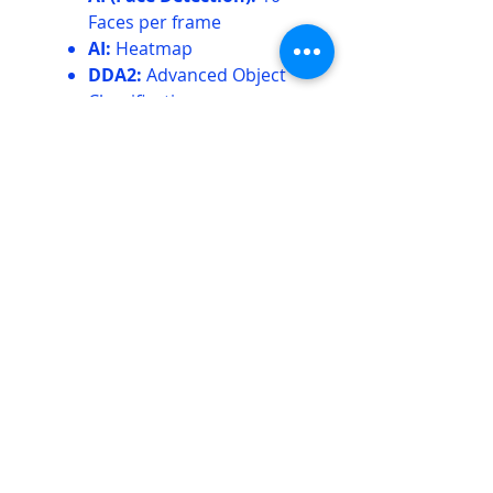
Faces per frame
AI:
Heatmap
DDA2:
Advanced Object
Classification
True WDR:
(120dB), BLC,
HLC, ROI
SD Card:
Event/Schedule
Record (Up to 256GB)
Built-in Microphone +
Audio Input + Audio
Output
ONVIF:
Profile M/T/S/G
Waterproof:
IP67
Weight:
~790g
Power:
DC12V/~400mA /
PoE/~6W