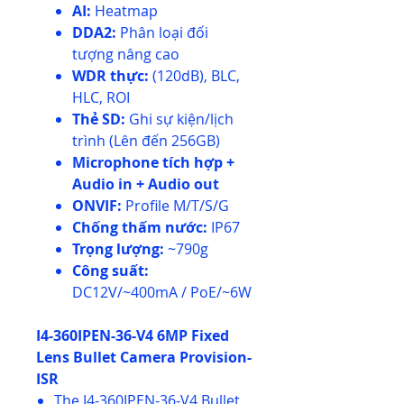
AI:
Heatmap
DDA2:
Phân loại đối
tượng nâng cao
WDR thực:
(120dB), BLC,
HLC, ROI
Thẻ SD:
Ghi sự kiện/lịch
trình (Lên đến 256GB)
Microphone tích hợp +
Audio in + Audio out
ONVIF:
Profile M/T/S/G
Chống thấm nước:
IP67
Trọng lượng:
~790g
Công suất:
DC12V/~400mA / PoE/~6W
I4-360IPEN-36-V4 6MP Fixed
Lens Bullet Camera Provision-
ISR
The I4-360IPEN-36-V4 Bullet