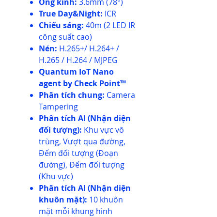
Ống kính:
3.6mm (78°)
True Day&Night:
ICR
Chiếu sáng:
40m (2 LED IR
công suất cao)
Nén:
H.265+/ H.264+ /
H.265 / H.264 / MJPEG
Quantum IoT Nano
agent by Check Point™
Phân tích chung:
Camera
Tampering
Phân tích AI (Nhận diện
đối tượng):
Khu vực vô
trùng, Vượt qua đường,
Đếm đối tượng (Đoạn
đường), Đếm đối tượng
(Khu vực)
Phân tích AI (Nhận diện
khuôn mặt):
10 khuôn
mặt mỗi khung hình