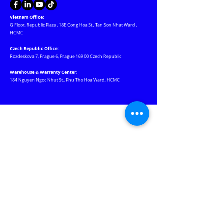
Vietnam Office:
G Floor, Republic Plaza
,
18E Cong Hoa St., Tan Son Nhat Ward
,
HCMC
Czech Republic Office:
Rozdeskova 7, Prague 6, Prague 169 00 Czech Republic
Warehouse & Warranty Center:
184 Nguyen Ngoc Nhut St., Phu Tho Hoa Ward, HCMC
Our Websites
Jablotron.com.vn
Euro-lighting.vn
Keywatcher.vn
Motchuthuong.com