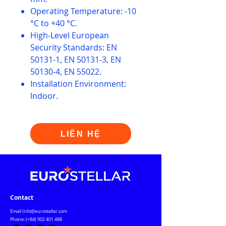
Operating Temperature: -10
°C to +40 °C.
High-Level European
Security Standards: EN
50131-1, EN 50131-3, EN
50130-4, EN 55022.
Installation Environment:
Indoor.
LIÊN HỆ
Contact
Email
Info@eurostellar.com
Phone: (+84)
902 401 488