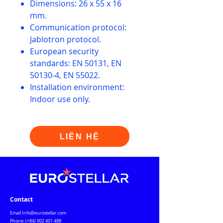
Dimensions: 26 x 55 x 16
mm.
Communication protocol:
Jablotron protocol.
European security
standards: EN 50131, EN
50130-4, EN 55022.
Installation environment:
Indoor use only.
LIÊN HỆ
Contact
Email
Info@eurostellar.com
Phone: (+84)
902 401 488