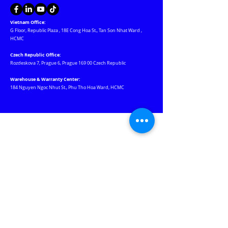
Vietnam Office:
G Floor, Republic Plaza
,
18E Cong Hoa St., Tan Son Nhat Ward
,
HCMC
Czech Republic Office:
Rozdeskova 7, Prague 6, Prague 169 00 Czech Republic
Warehouse & Warranty Center:
184 Nguyen Ngoc Nhut St., Phu Tho Hoa Ward, HCMC
Our Websites
Jablotron.com.vn
Euro-lighting.vn
Keywatcher.vn
Motchuthuong.com