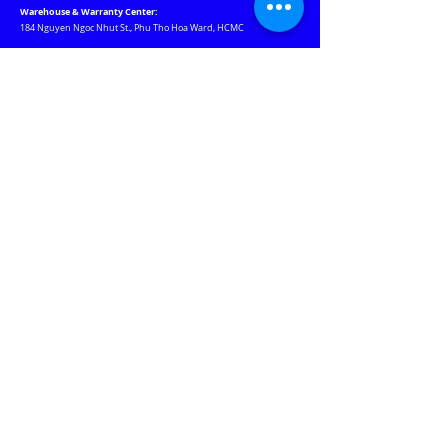
Warehouse & Warranty Center:
184 Nguyen Ngoc Nhut St., Phu Tho Hoa Ward, HCMC
Our Websites
Jablotron.com.vn
Euro-lighting.vn
Keywatcher.vn
Motchuthuong.com
JABLOTRON