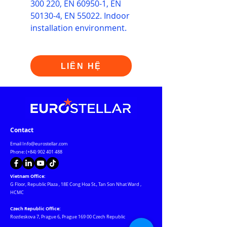
300 220, EN 60950-1, EN
50130-4, EN 55022. Indoor
installation environment.
LIÊN HỆ
Contact
Email
Info@eurostellar.com
Phone: (+84)
902 401 488
Vietnam Office:
G Floor, Republic Plaza
,
18E Cong Hoa St., Tan Son Nhat Ward
,
HCMC
Czech Republic Office:
Rozdeskova 7, Prague 6, Prague 169 00 Czech Republic