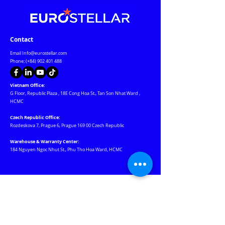
Contact
Email
Info@eurostellar.com
Phone: (+84)
902 401 488
Vietnam Office:
G Floor, Republic Plaza
,
18E Cong Hoa St., Tan Son Nhat Ward
,
HCMC
Czech Republic Office:
Rozdeskova 7, Prague 6, Prague 169 00 Czech Republic
Warehouse & Warranty Center:
184 Nguyen Ngoc Nhut St., Phu Tho Hoa Ward, HCMC
Our Websites
Jablotron.com.vn