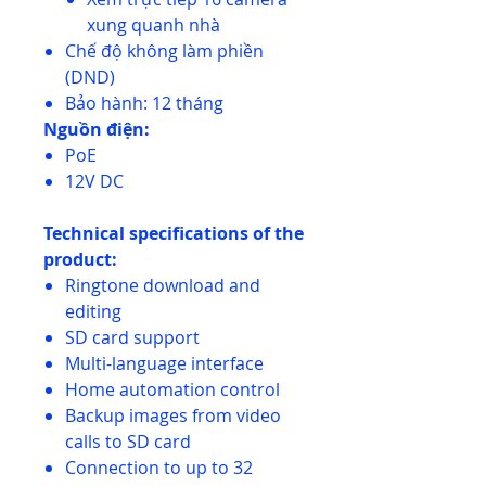
xung quanh nhà
Chế độ không làm phiền
(DND)
Bảo hành: 12 tháng
Nguồn điện:
PoE
12V DC
Technical specifications of the
product:
Ringtone download and
editing
SD card support
Multi-language interface
Home automation control
Backup images from video
calls to SD card
Connection to up to 32