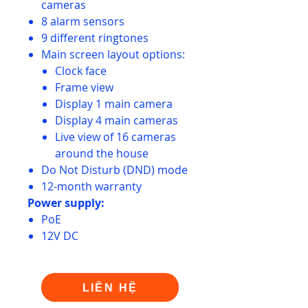
cameras
8 alarm sensors
9 different ringtones
Main screen layout options:
Clock face
Frame view
Display 1 main camera
Display 4 main cameras
Live view of 16 cameras
around the house
Do Not Disturb (DND) mode
12-month warranty
Power supply:
PoE
12V DC
LIÊN HỆ