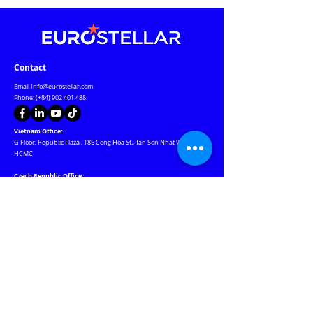
Contact
Email
Info@eurostellar.com
Phone: (+84)
902 401 488
Vietnam Office:
G Floor, Republic Plaza
,
18E Cong Hoa St., Tan Son Nhat Ward
,
HCMC
Czech Republic Office:
Rozdeskova 7, Prague 6, Prague 169 00 Czech Republic
Warehouse & Warranty Center:
184 Nguyen Ngoc Nhut St., Phu Tho Hoa Ward, HCMC
Our Websites