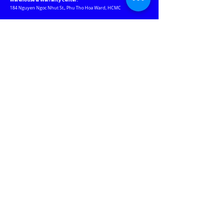
184 Nguyen Ngoc Nhut St., Phu Tho Hoa Ward, HCMC
Our Websites
Jablotron.com.vn
Euro-lighting.vn
Keywatcher.vn
Motchuthuong.com
JABLOTRON
PROVISION-ISR