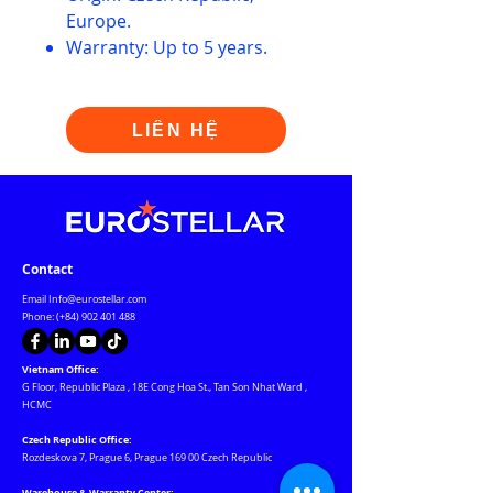
Europe.
Warranty: Up to 5 years.
LIÊN HỆ
Contact
Email
Info@eurostellar.com
Phone: (+84)
902 401 488
Vietnam Office:
G Floor, Republic Plaza
,
18E Cong Hoa St., Tan Son Nhat Ward
,
HCMC
Czech Republic Office:
Rozdeskova 7, Prague 6, Prague 169 00 Czech Republic
Warehouse & Warranty Center: