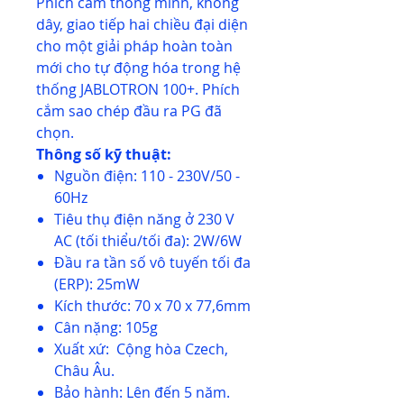
Phích cắm thông minh, không
dây, giao tiếp hai chiều đại diện
cho một giải pháp hoàn toàn
mới cho tự động hóa trong hệ
thống JABLOTRON 100+. Phích
cắm sao chép đầu ra PG đã
chọn.
Thông số kỹ thuật:
Nguồn điện: 110 - 230V/50 -
60Hz
Tiêu thụ điện năng ở 230 V
AC (tối thiểu/tối đa): 2W/6W
Đầu ra tần số vô tuyến tối đa
(ERP): 25mW
Kích thước: 70 x 70 x 77,6mm
Cân nặng: 105g
Xuất xứ: Cộng hòa Czech,
Châu Âu.
Bảo hành: Lên đến 5 năm.