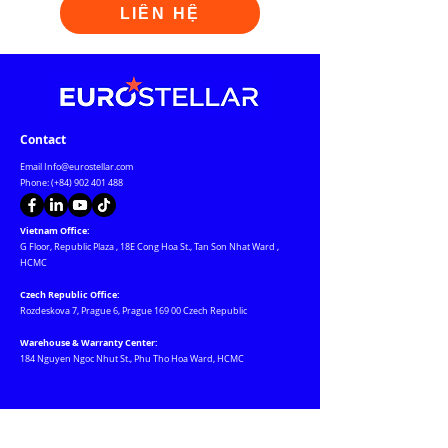
LIÊN HỆ
Contact
Email
Info@eurostellar.com
Phone: (+84)
902 401 488
Vietnam Office:
G Floor, Republic Plaza
,
18E Cong Hoa St., Tan Son Nhat Ward
,
HCMC
Czech Republic Office:
Rozdeskova 7, Prague 6, Prague 169 00 Czech Republic
Warehouse & Warranty Center:
184 Nguyen Ngoc Nhut St., Phu Tho Hoa Ward, HCMC