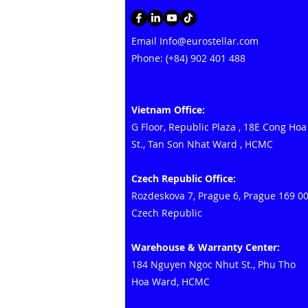
Email
Info@eurostellar.com
Phone: (+84) 902 401 488
Vietnam Office:
G Floor, Republic Plaza
,
18E Cong Hoa
St., Tan Son Nhat Ward
, HCMC
Czech Republic Office:
Rozdeskova 7, Prague 6, Prague 169 0
Czech Republic
Warehouse & Warranty Center:
184 Nguyen Ngoc Nhut St., Phu Tho
Hoa Ward, HCMC