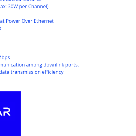
ax: 30W per Channel)
/at Power Over Ethernet
s
0Mbps
munication among downlink ports,
data transmission efficiency
Our Websites
Ou
Abo
Jablotron.com.vn
Rec
Euro-lighting.vn