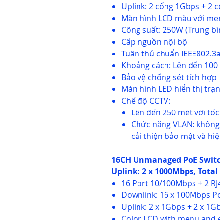
Uplink: 2 cổng 1Gbps + 2 
Màn hình LCD màu với men
Công suất: 250W (Trung bì
Cấp nguồn nội bộ
Tuân thủ chuẩn IEEE802.3a
Khoảng cách: Lên đến 100
Bảo vệ chống sét tích hợp
Màn hình LED hiển thị trạn
Chế độ CCTV:
Lên đến 250 mét với tố
Chức năng VLAN: không c
cải thiện bảo mật và hi
16CH Unmanaged PoE Switch
Uplink: 2 x 1000Mbps, Total
16 Port 10/100Mbps + 2 RJ
Downlink: 16 x 100Mbps P
Uplink: 2 x 1Gbps + 2 x 1G
Color LCD with menu and 