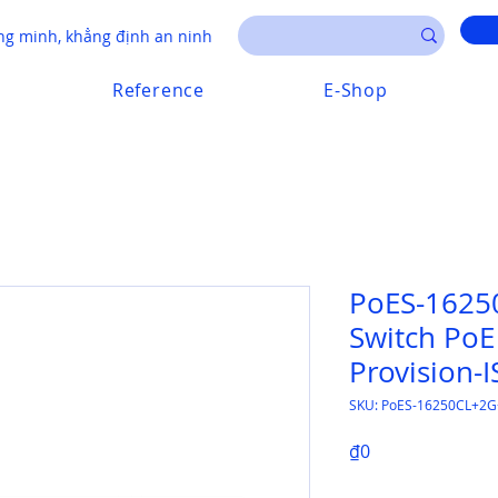
g minh, khẳng định an ninh
Reference
E-Shop
PoES-1625
Switch PoE
Provision-I
SKU: PoES-16250CL+2G
Price
₫0