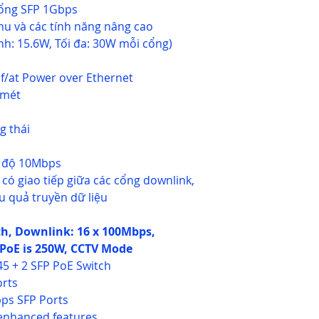
cổng SFP 1Gbps
u và các tính năng nâng cao
nh: 15.6W, Tối đa: 30W mỗi cổng)
f/at Power over Ethernet
 mét
g thái
c độ 10Mbps
ó giao tiếp giữa các cổng downlink,
ệu quả truyền dữ liệu
, Downlink: 16 x 100Mbps,
 PoE is 250W, CCTV Mode
45 + 2 SFP PoE Switch
orts
bps SFP Ports
enhanced features