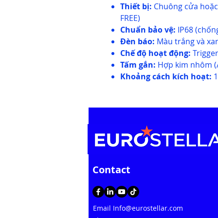
Thiết bị:
Chuông cửa hoặc
FREE)
Chuẩn bảo vệ:
IP68 (chốn
Đèn báo:
Màu trắng và xan
Chế độ hoạt động:
Trigge
Tấm gắn:
Hợp kim nhôm (A
Khoảng cách kích hoạt:
1
Contact
Email
Info@eurostellar.com