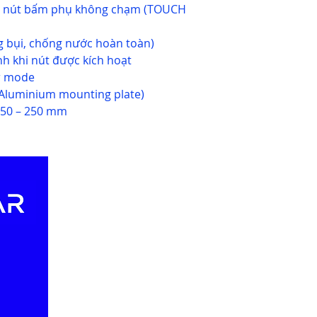
 nút bấm phụ không chạm (TOUCH
g bụi, chống nước hoàn toàn)
h khi nút được kích hoạt
r mode
luminium mounting plate)
50 – 250 mm
Our Websites
Ou
Abo
Jablotron.com.vn
Rec
Euro-lighting.vn
Eve
Keywatcher.vn
Do
Motchuthuong.com
​Our brands