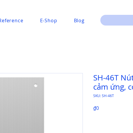
Reference
E-Shop
Blog
SH-46T Nú
cảm ứng, c
SKU: SH-46T
Price
₫0