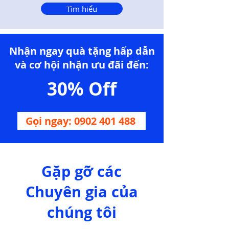
Tìm hiểu
Nhận ngay quà tặng hấp dẫn
và cơ hội nhận ưu đãi đến:
30% Off
Gọi ngay: 0902 401 488
Gặp gỡ các
Chuyên gia của
chúng tôi