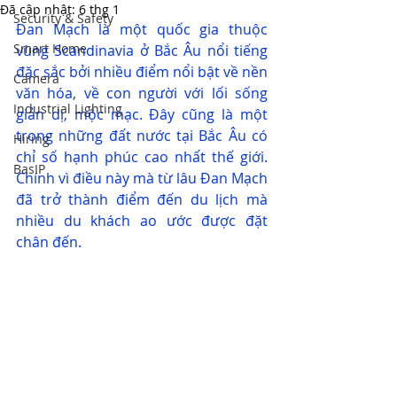
Đã cập nhật:
6 thg 1
Security & Safety
Đan Mạch là một quốc gia thuộc 
Smart Home
vùng Scandinavia ở Bắc Âu nổi tiếng 
đặc sắc bởi nhiều điểm nổi bật về nền 
Camera
văn hóa, về con người với lối sống 
Industrial Lighting
giản dị, mộc mạc. Đây cũng là một 
trong những đất nước tại Bắc Âu có 
Hiring
chỉ số hạnh phúc cao nhất thế giới. 
BasIP
Chính vì điều này mà từ lâu Đan Mạch 
đã trở thành điểm đến du lịch mà 
nhiều du khách ao ước được đặt 
chân đến.