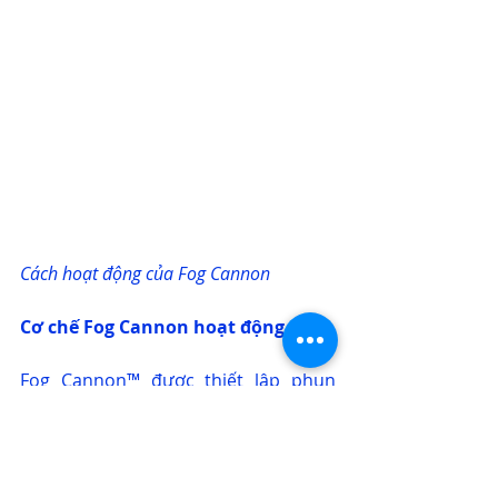
Cách hoạt động của Fog Cannon
Cơ chế Fog Cannon hoạt động
Fog Cannon™
 được thiết lập phun 
đầy sương mù dày đặc ở khu vực có 
đối tượng lạ đột nhập, khiến cho tội 
phạm không thể nhìn thấy và đánh 
cắp bất cứ thứ gì. Sương mù sẽ duy 