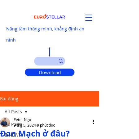
Nâng tầm thông minh, khẳng định an
ninh
Download
Bài đăng
All Posts
Peter Ngo
All Posts
9 thg 5, 2024
9 phút đọc
Đan Mạch ở đâu?
E-NEWS