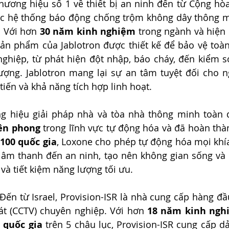
thương hiệu số 1 về thiết bị an ninh đến từ Cộng hòa 
các hệ thống báo động chống trộm không dây thông mi
. Với hơn 
30 năm kinh nghiệm
 trong ngành và hiện 
sản phẩm của Jablotron được thiết kế để bảo vệ toàn
ghiệp, từ phát hiện đột nhập, báo cháy, đến kiểm so
ượng. Jablotron mang lại sự an tâm tuyệt đối cho n
tiến và khả năng tích hợp linh hoạt.
g hiệu giải pháp nhà và tòa nhà thông minh toàn di
ên phong
 trong lĩnh vực tự động hóa và đã hoàn thà
100 quốc gia
, Loxone cho phép tự động hóa mọi khía
, âm thanh đến an ninh, tạo nên không gian sống và 
 và tiết kiệm năng lượng tối ưu.
 Đến từ Israel, Provision-ISR là nhà cung cấp hàng đầu
t (CCTV) chuyên nghiệp. Với hơn 
18 năm kinh ngh
 quốc gia
 trên 5 châu lục, Provision-ISR cung cấp d