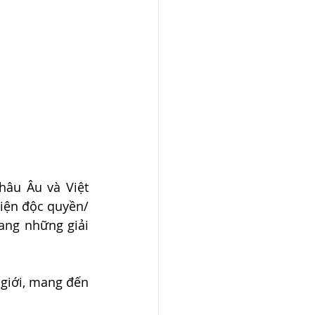
âu Âu và Việt 
diện độc quyền/
ng những giải 
giới, mang đến 