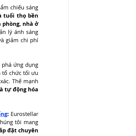
hẩm chiếu sáng 
 tuổi thọ bền 
 phòng, nhà ở 
n lý ánh sáng 
à giảm chi phí 
 Chúng tôi cung cấp các giải pháp đột phá ứng dụng 
 tổ chức tối ưu 
 xác. Thế mạnh 
và tự động hóa 
ống
:
 Eurostellar 
húng tôi mang 
lắp đặt chuyên 