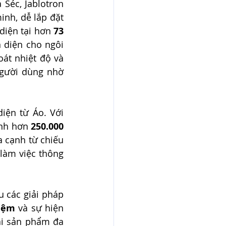
Séc, Jablotron 
nh, dễ lắp đặt 
diện tại hơn 
73 
 diện cho ngôi 
át nhiệt độ và 
gười dùng nhờ 
ện từ Áo. Với 
nh hơn 
250.000 
 cạnh từ chiếu 
làm việc thông 
 các giải pháp 
iệm
 và sự hiện 
ải sản phẩm đa 