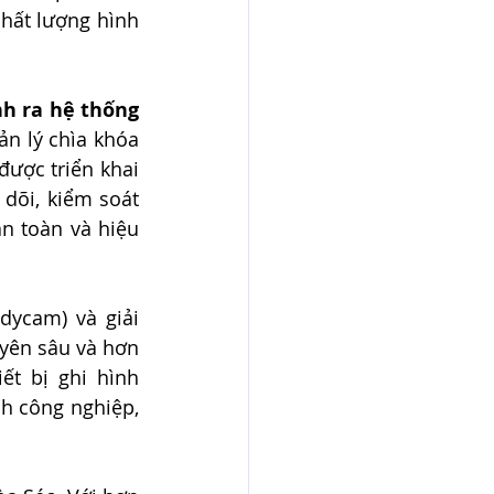
hất lượng hình 
h ra hệ thống 
ản lý chìa khóa 
được triển khai 
õi, kiểm soát 
n toàn và hiệu 
ycam) và giải 
 chuyên sâu và hơn 
t bị ghi hình 
h công nghiệp, 