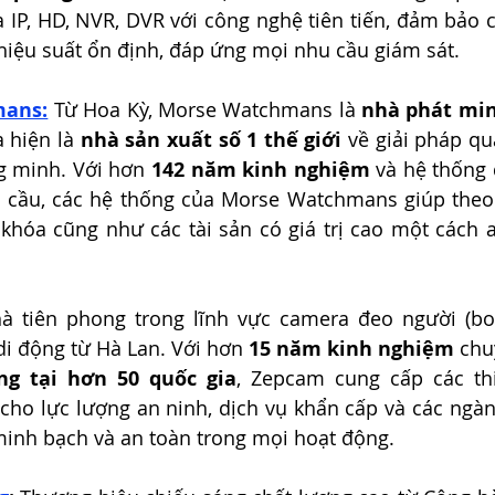
 IP, HD, NVR, DVR với công nghệ tiên tiến, đảm bảo c
hiệu suất ổn định, đáp ứng mọi nhu cầu giám sát.
mans:
 Từ Hoa Kỳ, Morse Watchmans là 
nhà phát min
à hiện là 
nhà sản xuất số 1 thế giới
 về giải pháp qu
g minh. Với hơn 
142 năm kinh nghiệm
 và hệ thống 
 cầu, các hệ thống của Morse Watchmans giúp theo d
 khóa cũng như các tài sản có giá trị cao một cách a
à tiên phong trong lĩnh vực camera đeo người (bod
i động từ Hà Lan. Với hơn 
15 năm kinh nghiệm
ng tại hơn 50 quốc gia
, Zepcam cung cấp các thiế
cho lực lượng an ninh, dịch vụ khẩn cấp và các ngàn
minh bạch và an toàn trong mọi hoạt động.