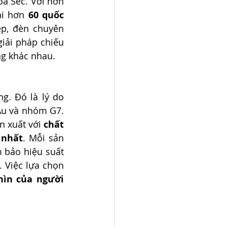
 Thương hiệu chiếu sáng chất lượng cao từ Cộng hòa Séc. Với hơn 
i hơn 
60 quốc 
ệp, đèn chuyên 
iải pháp chiếu 
ng khác nhau.
g. Đó là lý do 
Âu và nhóm G7. 
 xuất với 
chất 
 nhất
. Mỗi sản 
 bảo hiệu suất 
. Việc lựa chọn 
ìn của người 