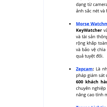
dạng từ camera
ảnh sắc nét và 
Morse Watch
KeyWatcher
 v
và tài sản thôn
rộng khắp toàn
và bảo vệ chìa
quả tuyệt đối.
Zepcam
:
 Là nh
pháp giám sát d
600 khách hà
chuyên nghiệp 
nâng cao tính 