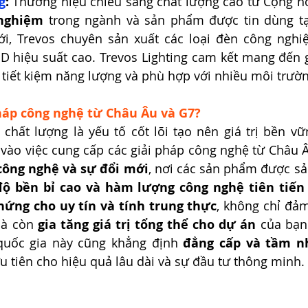
g
:
nghiệm
 trong ngành và sản phẩm được tin dùng tạ
iới, Trevos chuyên sản xuất các loại đèn công nghi
D hiệu suất cao. Trevos Lighting cam kết mang đến g
 tiết kiệm năng lượng và phù hợp với nhiều môi trườ
pháp công nghệ từ Châu Âu và G7?
g chất lượng là yếu tố cốt lõi tạo nên giá trị bền vữn
 vào việc cung cấp các giải pháp công nghệ từ Châu 
 công nghệ và sự đổi mới
, nơi các sản phẩm được sản
độ bền bỉ cao và hàm lượng công nghệ tiên tiến
hứng cho uy tín và tính trung thực
, không chỉ đảm
à còn 
gia tăng giá trị tổng thể cho dự án
 của bạn
quốc gia này cũng khẳng định 
đẳng cấp và tầm nh
ưu tiên cho hiệu quả lâu dài và sự đầu tư thông minh.