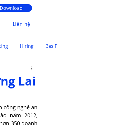
Download
Liên hệ
ting
Hiring
BasIP
ơng Lai
p công nghệ an 
ninh và tự động hóa tiên tiến đến từ Châu Âu. Được thành lập vào năm 2012, 
 hơn 350 doanh 