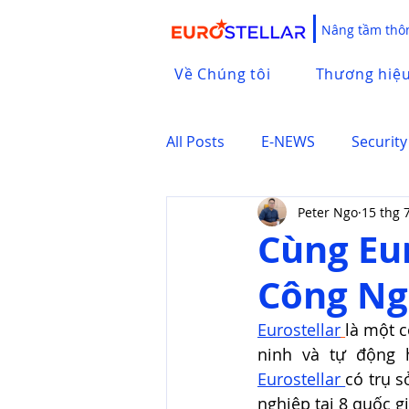
Nâng tầm thôn
Về Chúng tôi
Thương hiệ
All Posts
E-NEWS
Security
Peter Ngo
15 thg 
Cùng Eur
Công Ng
Eurostellar
là một c
Eurostellar 
có trụ s
nghiệp tại 8 quốc g