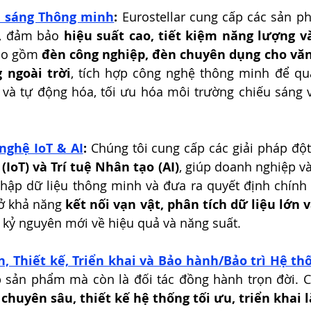
u sáng Thông minh
:
 Eurostellar cung cấp các sản p
, đảm bảo 
hiệu suất cao, tiết kiệm năng lượng và
ao gồm 
đèn công nghiệp, đèn chuyên dụng cho văn
 ngoài trời
, tích hợp công nghệ thông minh để quả
 và tự động hóa, tối ưu hóa môi trường chiếu sáng v
nghệ IoT & AI
:
(IoT) và Trí tuệ Nhân tạo (AI)
, giúp doanh nghiệp và
 thập dữ liệu thông minh và đưa ra quyết định chính
ở khả năng 
kết nối vạn vật, phân tích dữ liệu lớn 
a kỷ nguyên mới về hiệu quả và năng suất.
n, Thiết kế, Triển khai và Bảo hành/Bảo trì Hệ th
 sản phẩm mà còn là đối tác đồng hành trọn đời. C
chuyên sâu, thiết kế hệ thống tối ưu, triển khai 