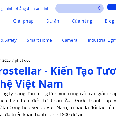
g minh, khẳng định an ninh
u
Giải pháp
Dự án
Cửa hàng
Blog
 & Safety
Smart Home
Camera
Industrial Ligh
7, 2025
7 phút đọc
ostellar - Kiến Tạo Tư
hệ Việt Nam
ông ty hàng đầu trong lĩnh vực cung cấp các giải phá
ở tại Cộng hòa Séc và Việt Nam, tự hào là đối tác của
ia, đã triển khai thành công 1800 dự án. 