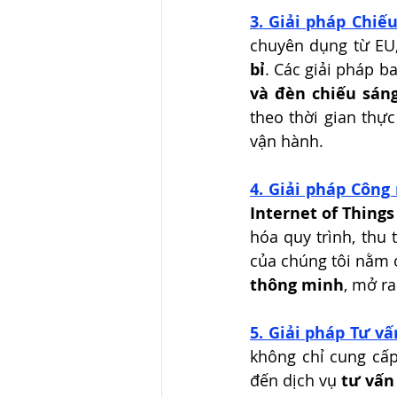
3. Giải pháp Chiế
chuyên dụng từ EU
bỉ
. Các giải pháp b
và đèn chiếu sáng
theo thời gian thực
vận hành.
4. Giải pháp Công 
Internet of Things 
hóa quy trình, thu
của chúng tôi nằm 
thông minh
, mở r
5. Giải pháp Tư vấ
không chỉ cung cấp
đến dịch vụ 
tư vấn 