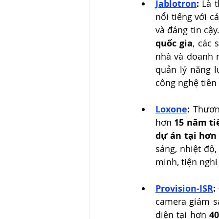
Jablotron
:
 Là 
nổi tiếng với 
và đáng tin cậy
quốc gia
, các 
nhà và doanh n
quản lý năng l
công nghệ tiên 
Loxone
:
 Thươn
hơn 
15 năm ti
dự án tại hơn 
sáng, nhiệt độ
minh, tiện nghi
Provision-ISR
:
camera giám sá
diện tại hơn 
40