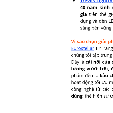
Trevos Lightin
40 năm kinh 
gia
 trên thế g
dụng và đèn LE
sáng bền vững,
Vì sao chọn giải 
Eurostellar
 tin rằn
chúng tôi tập trung
Đây là 
cái nôi của
lượng vượt trội, 
phẩm đều là 
bảo c
hoạt động tối ưu m
công nghệ từ các 
dùng
, thể hiện sự 