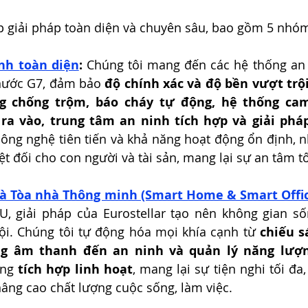
p giải pháp toàn diện và chuyên sâu, bao gồm 5 nhóm
inh toàn diện
:
 Chúng tôi mang đến các hệ thống an 
nước G7, đảm bảo 
độ chính xác và độ bền vượt trộ
g chống trộm, báo cháy tự động, hệ thống cam
 ra vào, trung tâm an ninh tích hợp và giải pháp
công nghệ tiên tiến và khả năng hoạt động ổn định, n
ệt đối cho con người và tài sản, mang lại sự an tâm tố
và Tòa nhà Thông minh (Smart Home & Smart Offi
, giải pháp của Eurostellar tạo nên không gian sốn
ội. Chúng tôi tự động hóa mọi khía cạnh từ 
chiếu s
ng âm thanh đến an ninh và quản lý năng lượ
ng 
tích hợp linh hoạt
, mang lại sự tiện nghi tối đa,
âng cao chất lượng cuộc sống, làm việc.