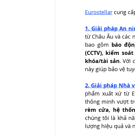
Eurostellar
 cung cấ
1. Giải pháp An n
từ Châu Âu và các 
bao gồm 
báo độn
(CCTV), kiểm soát
khóa/tài sản
. Với 
này giúp bảo vệ tuy
2. Giải pháp Nhà 
phẩm xuất xứ từ EU
thông minh vượt tr
rèm cửa, hệ thố
chúng tôi là khả nă
lượng hiệu quả và n