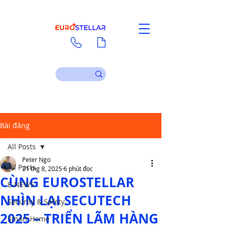
Liên hệ
Tài liệu
Bài đăng
All Posts
Peter Ngo
All Posts
21 thg 8, 2025
6 phút đọc
CÙNG EUROSTELLAR
E-NEWS
NHÌN LẠI SECUTECH
Security & Safety
2025 – TRIỂN LÃM HÀNG
Smart Home