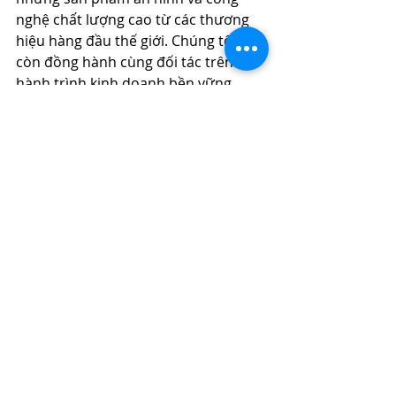
nghệ chất lượng cao từ các thương 
hiệu hàng đầu thế giới. Chúng tôi 
còn đồng hành cùng đối tác trên 
hành trình kinh doanh bền vững. 
Lợi ích khi hợp tác cùng 
Eurostellar
Phân phối sản phẩm chính hãng, 
uy tín toàn cầu. 
Bảo vệ dự án, bảo mật về giá.
Chính sách giá cạnh tranh, đảm 
bảo lợi nhuận ổn định. 
Đào tạo chuyên sâu về sản 
phẩm và giải pháp. 
Hỗ trợ tư vấn và lắp đặt kỹ thuật 
xuyên suốt dự án. 
Chăm sóc khách hàng sau bán 