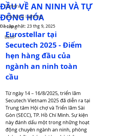
ĐẦU VỀ AN NINH VÀ TỰ
Camera
ĐỘNG HÓA
Industrial Lighting
Đã cập nhật:
23 thg 9, 2025
Hiring
Eurostellar tại 
BasIP
Secutech 2025 - Điểm 
hẹn hàng đầu của 
ngành an ninh toàn 
cầu
Từ ngày 14 – 16/8/2025, triển lãm 
Secutech Vietnam 2025 đã diễn ra tại 
Trung tâm Hội chợ và Triển lãm Sài 
Gòn (SECC), TP. Hồ Chí Minh. Sự kiện 
này đánh dấu một trong những hoạt 
động chuyên ngành an ninh, phòng 