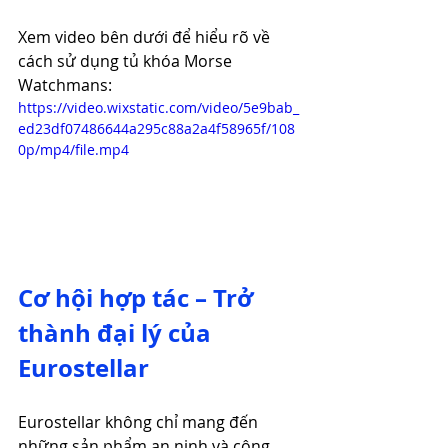
Xem video bên dưới để hiểu rõ về 
cách sử dụng tủ khóa Morse 
Watchmans: 
https://video.wixstatic.com/video/5e9bab_
ed23df07486644a295c88a2a4f58965f/108
0p/mp4/file.mp4
Cơ hội hợp tác – Trở 
thành đại lý của 
Eurostellar
Eurostellar không chỉ mang đến 
những sản phẩm an ninh và công 