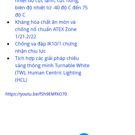
nhiệt độ cực lạnh, cực nóng, 
biên độ nhiệt từ -40 độ C đến 75 
độ C
Kháng hòa chất ăn mòn và 
chống nổ 
chuẩn ATEX
 Zone 
1/21.2/22
Chống va đập IK10/1 chứng 
nhận chịu lực
Tích hợp các giải pháp chiếu 
sáng thông minh Turnable White 
(TW), 
Human Centric Lighting 
(HCL)
https://youtu.be/fSh9EMfXO70