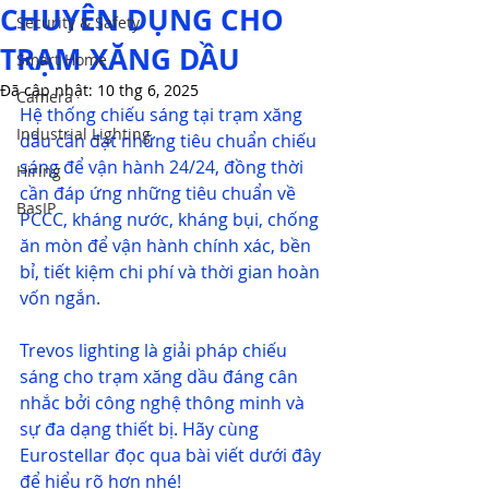
CHUYÊN DỤNG CHO
Security & Safety
TRẠM XĂNG DẦU
Smart Home
Đã cập nhật:
10 thg 6, 2025
Camera
Hệ thống chiếu sáng tại trạm xăng 
Industrial Lighting
dầu cần đạt những tiêu chuẩn chiếu 
sáng để vận hành 24/24, đồng thời 
Hiring
cần đáp ứng những tiêu chuẩn về 
BasIP
PCCC, kháng nước, kháng bụi, chống 
ăn mòn để vận hành chính xác, bền 
bỉ, tiết kiệm chi phí và thời gian hoàn 
vốn ngắn.
Trevos lighting
 là giải pháp chiếu 
sáng cho trạm xăng dầu đáng cân 
nhắc bởi công nghệ thông minh và 
sự đa dạng thiết bị. Hãy cùng 
Eurostellar đọc qua bài viết dưới đây 
để hiểu rõ hơn nhé!