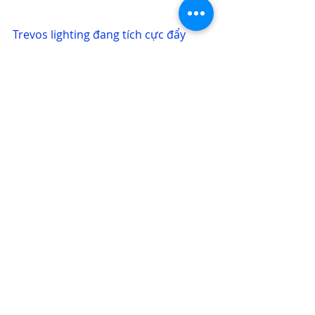
Trevos lighting
 đang tích cực đẩy 
mạnh hoạt động thông qua đại diện 
độc quyền 
Eurostellar
, có trụ sở tại 
Thành phố Hồ Chí Minh, Việt Nam. 
Hãy liên hệ ngay với chúng tôi qua 
thông tin bên dưới để được tư vấn kỹ 
hơn về các giải pháp chiếu sáng cũng 
như thiết bị phù hợp với công trình 
của bạn!
Tìm hiểu thêm