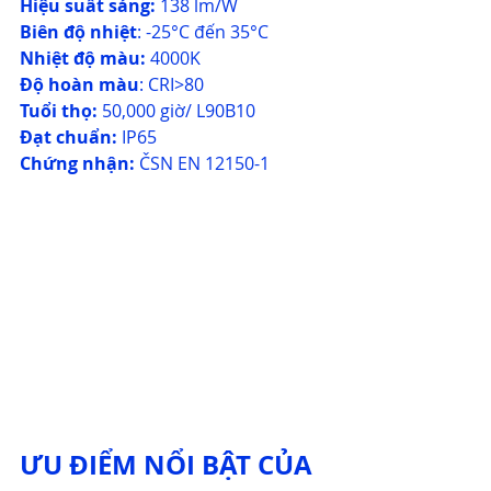
Hiệu suất sáng: 
138 lm/W
Biên độ nhiệt
: -25°C đến 35°C
Nhiệt độ màu:
 4000K
Độ hoàn màu
: CRI>80
Tuổi thọ:
 50,000 giờ/ L90B10
Đạt chuẩn: 
IP65
Chứng nhận: 
ČSN EN 12150-1
ƯU ĐIỂM NỔI BẬT CỦA 