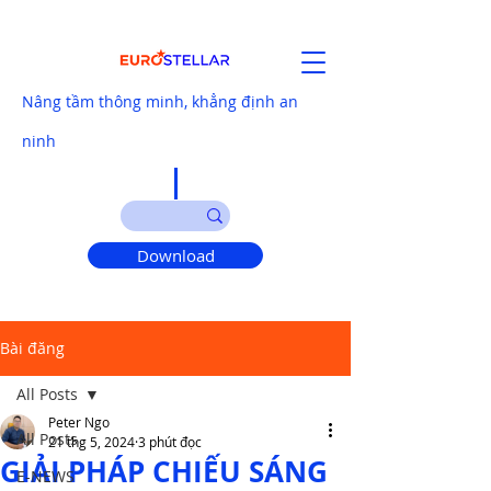
Nâng tầm thông minh, khẳng định an
ninh
Download
Bài đăng
All Posts
Peter Ngo
All Posts
21 thg 5, 2024
3 phút đọc
GIẢI PHÁP CHIẾU SÁNG
E-NEWS