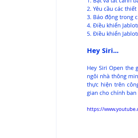
1. Bật và tắt cảnh b
2. Yêu cầu các thiế
3. Báo động trong c
4. Điều khiển Jabl
5. Điều khiển Jablot
Hey Siri...
Hey Siri Open the g
ngôi nhà thông min
thực hiện trên công
gian cho chính ban
https://www.youtube