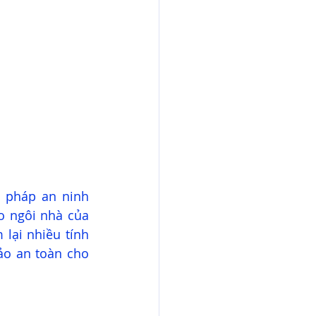
Hy vọng, với bài viết trên, bạn sẽ có thêm cái nhìn tổng quan về giải pháp an ninh 
 ngôi nhà của 
lại nhiều tính 
o an toàn cho 