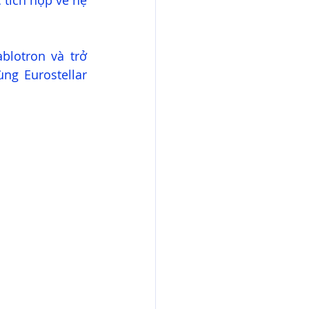
tích hợp về hệ 
blotron và trở 
g Eurostellar 