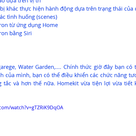
áo dựa trên vị trí
t bị khác thực hiện hành động dựa trên trạng thái của
ác tình huống (scenes)
otron từ ứng dụng Home
ron bằng Siri
arege, Water Garden,.... Chính thức giờ đây bạn có t
h của mình, bạn có thể điều khiển các chức năng tư
 tắc và hơn thế nữa. Homekit vừa tiện lợi vừa tiết 
.com/watch?v=gTZRiK9DqOA