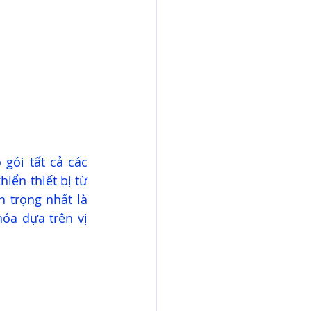
gói tất cả các 
ển thiết bị từ 
 trọng nhất là 
óa dựa trên vị 