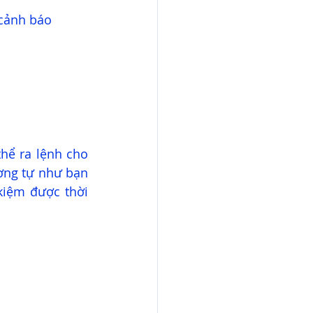
 cảnh báo
hể ra lệnh cho 
ơng tự như bạn 
kiệm được thời 