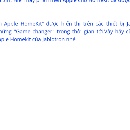
 Siri. Hiện nay phần mền Apple cho Homekit đã được 
 Apple HomeKit" được hiển thị trên các thiết bị Ja
ững "Game changer" trong thời gian tới.Vậy hãy cùn
pple Homekit của Jablotron nhé