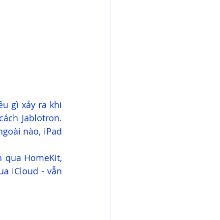
 gì xảy ra khi 
ách Jablotron. 
goài nào, iPad 
 qua HomeKit, 
a iCloud - vẫn 