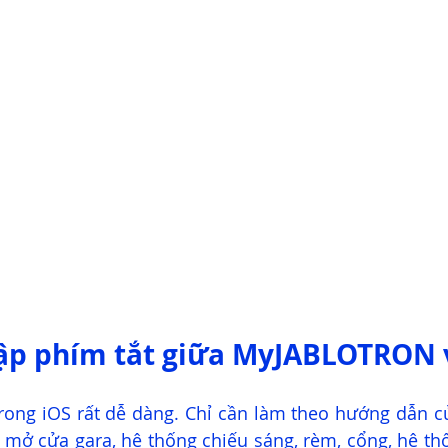
lập phím tắt giữa MyJABLOTRON 
trong iOS rất dễ dàng. Chỉ cần làm theo hướng dẫn củ
p mở cửa gara, hệ thống chiếu sáng, rèm, cổng, hệ thố