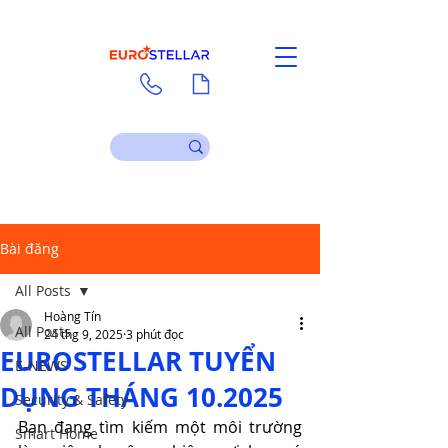
Liên hệ
Tài liệu
Bài đăng
All Posts
Hoàng Tín
All Posts
24 thg 9, 2025
3 phút đọc
EUROSTELLAR TUYỂN
E-NEWS
DỤNG THÁNG 10.2025
Security & Safety
Bạn đang tìm kiếm một môi trường 
Smart Home