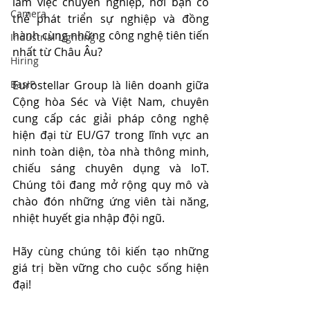
làm việc chuyên nghiệp, nơi bạn có 
Camera
thể phát triển sự nghiệp và đồng 
hành cùng những công nghệ tiên tiến 
Industrial Lighting
nhất từ Châu Âu?
Hiring
BasIP
Eurostellar Group là liên doanh giữa 
Cộng hòa Séc và Việt Nam, chuyên 
cung cấp các giải pháp công nghệ 
hiện đại từ EU/G7 trong lĩnh vực an 
ninh toàn diện, tòa nhà thông minh, 
chiếu sáng chuyên dụng và IoT. 
Chúng tôi đang mở rộng quy mô và 
chào đón những ứng viên tài năng, 
nhiệt huyết gia nhập đội ngũ.
Hãy cùng chúng tôi kiến tạo những 
giá trị bền vững cho cuộc sống hiện 
đại!