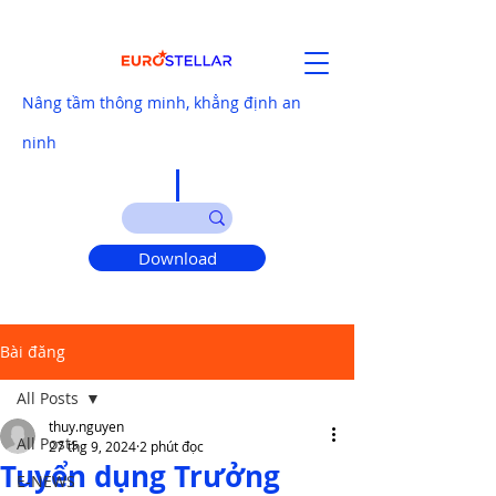
Nâng tầm thông minh, khẳng định an
ninh
Download
Bài đăng
All Posts
thuy.nguyen
All Posts
27 thg 9, 2024
2 phút đọc
Tuyển dụng Trưởng
E-NEWS