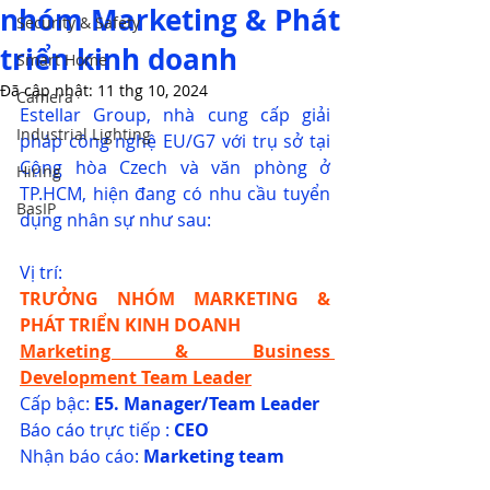
nhóm Marketing & Phát
Security & Safety
triển kinh doanh
Smart Home
Đã cập nhật:
11 thg 10, 2024
Camera
Estellar Group, nhà cung cấp giải 
Industrial Lighting
pháp công nghệ EU/G7 với trụ sở tại 
Cộng hòa Czech và văn phòng ở 
Hiring
TP.HCM, hiện đang có nhu cầu tuyển 
BasIP
dụng nhân sự như sau:
Vị trí: 
TRƯỞNG NHÓM MARKETING & 
PHÁT TRIỂN KINH DOANH
Marketing & Business 
Development Team Leader
Cấp bậc: 
E5. Manager/Team Leader 
Báo cáo trực tiếp : 
CEO 
Nhận báo cáo: 
Marketing team