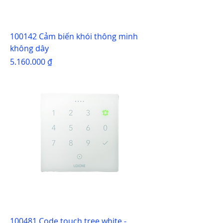
100142 Cảm biến khói thông minh
không dây
Giá
5.160.000 ₫
100481 Code touch tree white -