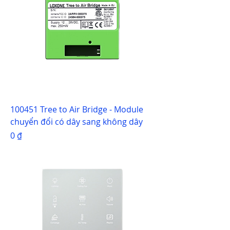
100451 Tree to Air Bridge - Module
chuyển đổi có dây sang không dây
Giá
0 ₫