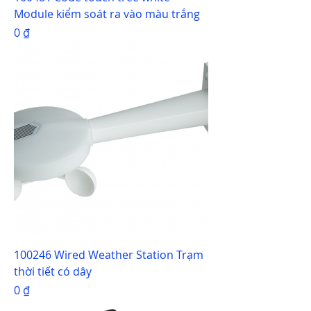
Module kiểm soát ra vào màu trắng
Giá
0 ₫
100246 Wired Weather Station Trạm
thời tiết có dây
Giá
0 ₫