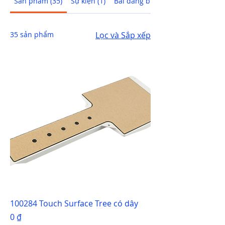
Sản phẩm (35)
Sự kiện (1)
Bài đăng blog (57)
35 sản phẩm
Lọc và Sắp xếp
100284 Touch Surface Tree có dây
Giá
0 ₫