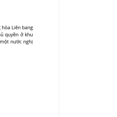
g hòa Liên bang 
hủ quyền ở khu 
một nước nghị 