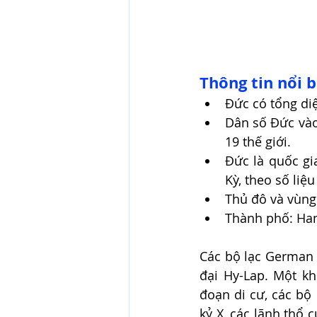
Thông tin nổi b
Đức có tổng diệ
Dân số Đức vào
19 thế giới. 
Đức là quốc gi
Kỳ, theo số liệ
Thủ đô và vùng 
Thành phố: Ham
Các bộ lạc German 
đại Hy-Lap. Một kh
đoạn di cư, các bộ
kỷ X, các lãnh thổ 