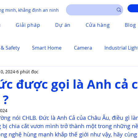
g minh, khẳng định an ninh
u
Giải pháp
Dự án
Cửa hàng
Blog
 & Safety
Smart Home
Camera
Industrial Ligh
10, 2024
6 phút đọc
ức được gọi là Anh cả 
 ?
2024
ường nói CHLB. Đức là Anh Cả của Châu Âu, điều gì là
g bị chia cắt vươn mình trở thành một trong những nền
ông nghệ hùng mạnh khắp thế giới như vậy, hãy cùng E