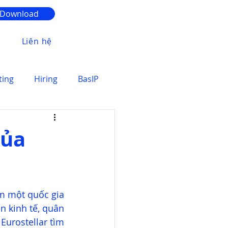
Download
Liên hệ
ting
Hiring
BasIP
của
m một quốc gia 
 kinh tế, quân 
urostellar tìm 