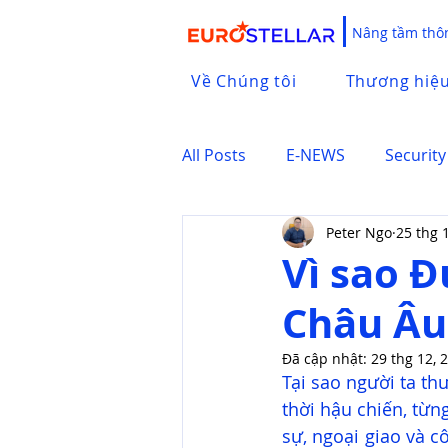
Nâng tầm thôn
Về Chúng tôi
Thương hiệ
All Posts
E-NEWS
Security
Peter Ngo
25 thg 
Vì sao Đ
Châu Âu
Đã cập nhật:
29 thg 12, 
Tại sao người ta th
thời hậu chiến, từn
sự, ngoại giao và c