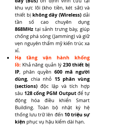
dây (Bus)
 ổn định vĩnh cửu tại 
khu vực lõi (kho tiền, két sắt) và 
thiết bị 
không dây (Wireless)
 dải 
tần số cao chuyên dụng 
868MHz
 tại sảnh trưng bày, giúp 
chống phá sóng (Jamming) và giữ 
vẹn nguyên thẩm mỹ kiến trúc xa 
xỉ.
Hạ tầng vận hành khổng 
lồ:
 Khả năng quản lý 
230 thiết bị 
IP
, phân quyền 
600 mã người 
dùng
, chia nhỏ 
15 phân vùng 
(sections)
 độc lập và tích hợp 
sâu 
128 cổng PGM Output
 để tự 
động hóa điều khiển Smart 
Building. Toàn bộ nhật ký hệ 
thống lưu trữ lên đến 
10 triệu sự 
kiện
 phục vụ hậu kiểm dài hạn.