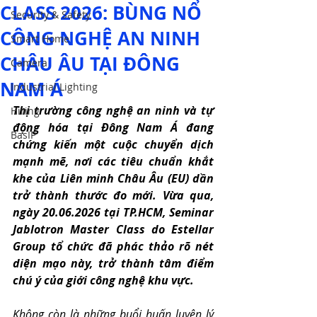
CLASS 2026: BÙNG NỔ
Security & Safety
CÔNG NGHỆ AN NINH
Smart Home
CHÂU ÂU TẠI ĐÔNG
Camera
NAM Á
Industrial Lighting
Thị trường công nghệ an ninh và tự 
Hiring
động hóa tại Đông Nam Á đang 
BasIP
chứng kiến một cuộc chuyển dịch 
mạnh mẽ, nơi các tiêu chuẩn khắt 
khe của Liên minh Châu Âu (EU) dần 
trở thành thước đo mới. Vừa qua, 
ngày 20.06.2026 tại TP.HCM, Seminar 
Jablotron Master Class do Estellar 
Group tổ chức đã phác thảo rõ nét 
diện mạo này, trở thành tâm điểm 
chú ý của giới công nghệ khu vực.
Không còn là những buổi huấn luyện lý 