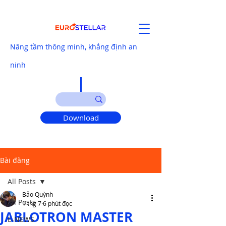
Nâng tầm thông minh, khẳng định an
ninh
Download
Bài đăng
All Posts
Bảo Quỳnh
All Posts
1 thg 7
6 phút đọc
JABLOTRON MASTER
E-NEWS