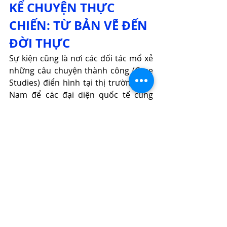
KỂ CHUYỆN THỰC 
CHIẾN: TỪ BẢN VẼ ĐẾN 
ĐỜI THỰC
Sự kiện cũng là nơi các đối tác mổ xẻ 
những câu chuyện thành công (Case 
Studies) điển hình tại thị trường Việt 
Nam để các đại diện quốc tế cùng 
tham chiếu:
Chuỗi bán lẻ Uniqlo TP.HCM 
(Hợp tác cùng Việt Nét):
 Quản 
trị dòng người và chống thất 
thoát hàng hóa hiệu quả mà 
không làm ảnh hưởng đến thiết 
kế tối giản của thương hiệu.
Ngọc Trai Ngọc Hiền (Phú Quốc 
& Côn Đảo):
 Minh chứng cho độ 
bền bỉ của phần cứng Jablotron 