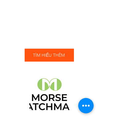
TÌM HIỂU THÊM
MORSE WATCHMANS
GIẢI PHÁP QUẢN LÝ KHÓA HƠN 142