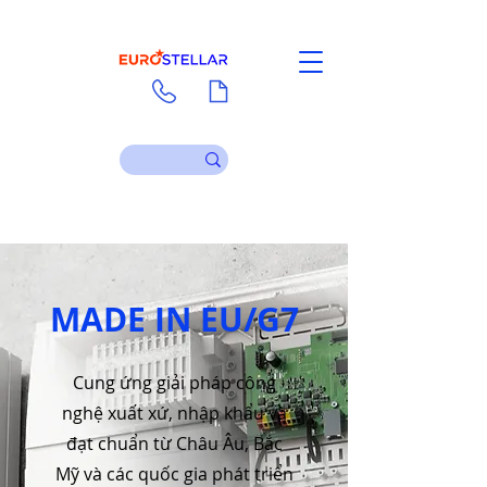
Liên hệ
Tài liệu
MADE IN EU/G7
Cung ứng giải pháp công
nghệ xuất xứ, nhập khẩu và
đạt chuẩn từ Châu Âu, Bắc
Mỹ và các quốc gia phát triển