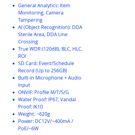
General Analytics: Item
Monitoring, Camera
Tampering
AI (Object Recognition): DDA
Sterile Area, DDA Line
Crossing
True WDR (120dB), BLC, HLC,
ROI
SD Card: Event/Schedule
Record (Up to 256GB)
Built-in Microphone + Audio
input
ONVIF: Profile M/T/S/G
Water Proof: IP67, Vandal
Proof: IK10
Weight: ~620g
Power: DC12V/~400mA /
PoE/~6W