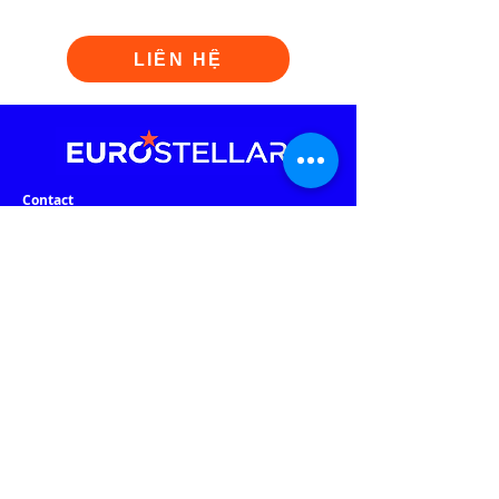
LIÊN HỆ
Contact
Email
Info@eurostellar.com
Phone: (+84)
902 401 488
Vietnam Office:
G Floor, Republic Plaza
,
18E Cong Hoa St., Tan Son Nhat Ward
,
HCMC
Czech Republic Office:
Rozdeskova 7, Prague 6, Prague 169 00 Czech Republic
Warehouse & Warranty Center:
184 Nguyen Ngoc Nhut St., Phu Tho Hoa Ward, HCMC