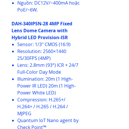
Nguồn: DC12V/~400mA hoặc
PoE/~6W.
DAH-340IPSN-28 4MP Fixed
Lens Dome Camera with
Hybrid LED Provision-ISR
Sensor: 1/3″ CMOS (16:9)
Resolution: 2560×1440
25/30FPS (4MP)
Lens: 2.8mm (93°) ICR + 24/7
Full-Color Day Mode
Illumination: 20m (1 High-
Power IR LED) 20m (1 High-
Power White LED)
Compression: H.265+/
H.264+ / H.265 / H.264 /
MJPEG
Quantum IoT Nano agent by
Check Point™